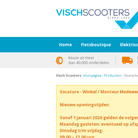
Home
Fietsboutique
Elektris
Keuze uit meer
dan 40.000 onderdelen
Visch Scooters
:
Voorpagina
›
Producten
› Voorsch
Vacature - Winkel / Monteur Medewe
Nieuwe openingstijden:
Vanaf 1 januari 2026 gelden de volge
Maandag gesloten: eventueel op afs
Dinsdag t/m vrijdag:
09.00 – 12.00 uur