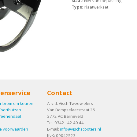
Maat
: Niet van toepassing
Type
: Plaatwerkset
enservice
Contact
r brom om keuren
A. v.d. Visch Tweewielers
Voorthuizen
Van Dompselaerstraat 25
Veenendaal
3772 AC
Barneveld
Tel:
0342 - 42 40 44
e voorwaarden
E-mail:
info@vischscooters.nl
KvK: 09042523