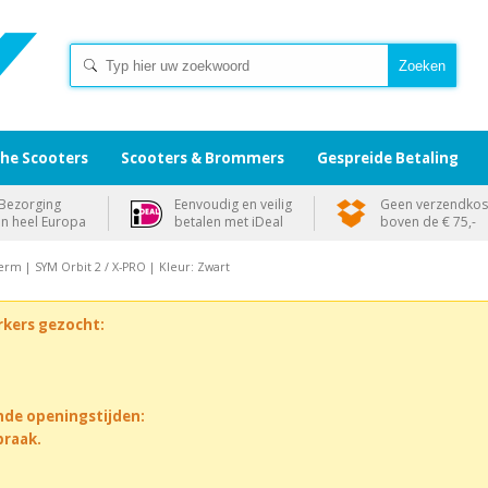
che Scooters
Scooters & Brommers
Gespreide Betaling
Bezorging
Eenvoudig en veilig
Geen verzendkos
in heel Europa
betalen met iDeal
boven de € 75,-
erm | SYM Orbit 2 / X-PRO | Kleur: Zwart
rkers gezocht:
nde openingstijden:
praak.