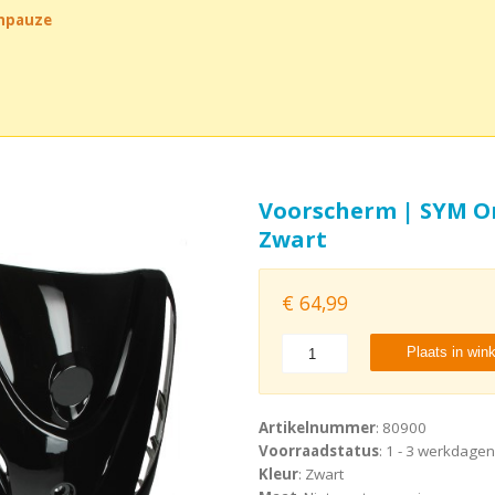
chpauze
Voorscherm | SYM Orb
Zwart
€
64,99
Plaats in win
Artikelnummer
: 80900
Voorraadstatus
: 1 - 3 werkdagen
Kleur
: Zwart