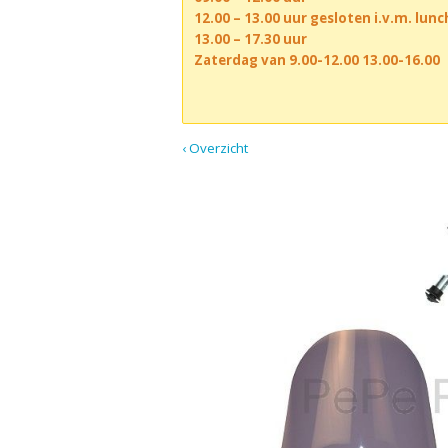
12.00 – 13.00 uur gesloten i.v.m. lun
13.00 – 17.30 uur
Zaterdag van 9.00-12.00 13.00-16.00
‹ Overzicht