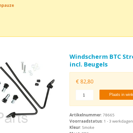
chpauze
Windscherm BTC Str
incl. Beugels
€
82,80
Plaats in win
Artikelnummer
: 78665
Voorraadstatus
: 1 - 3 werkdagen
Kleur
: Smoke