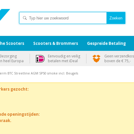
che Scooters
Scooters & Brommers
Gespreide Betaling
Bezorging
Eenvoudig en veilig
Geen verzendkos
in heel Europa
betalen met iDeal
boven de € 75,-
erm BTC Streetline AGM SP50 smoke incl. Beugels
rkers gezocht:
nde openingstijden:
praak.