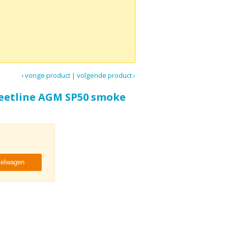
‹ vorige product
|
volgende product ›
eetline AGM SP50 smoke
kelwagen