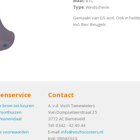
Maat
: BTC
Type
: Windscherm
Gemaakt van GS acril. Ook in helder
Incl. Bev. Beugels
enservice
Contact
r brom om keuren
A. v.d. Visch Tweewielers
Voorthuizen
Van Dompselaerstraat 25
Veenendaal
3772 AC
Barneveld
Tel:
0342 - 42 40 44
e voorwaarden
E-mail:
info@vischscooters.nl
KvK: 09042523