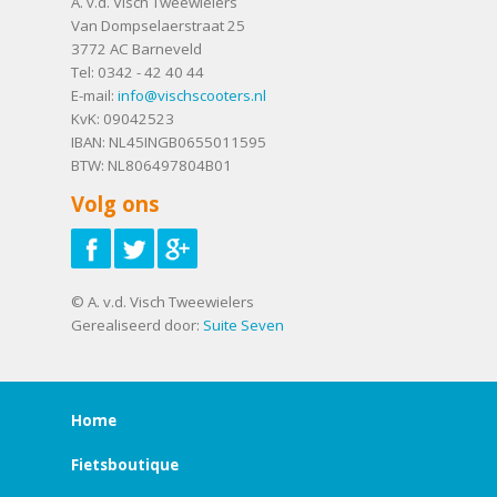
A. v.d. Visch Tweewielers
Van Dompselaerstraat 25
3772 AC
Barneveld
Tel:
0342 - 42 40 44
E-mail:
info@vischscooters.nl
KvK: 09042523
IBAN: NL45INGB0655011595
BTW: NL806497804B01
Volg ons
© A. v.d. Visch Tweewielers
Gerealiseerd door:
Suite Seven
Home
Fietsboutique