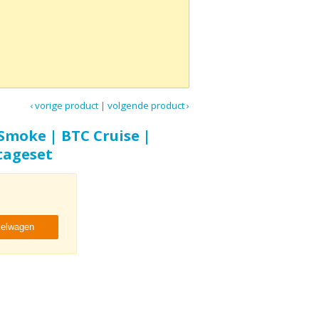
‹ vorige product
|
volgende product ›
moke | BTC Cruise |
tageset
kelwagen