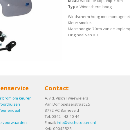
Maat
: Vanaf de koplamp 70cm
Type
: Windscherm hoog
Windscherm hoog met montageset
Kleur: smoke.
Maat: hoogte 70cm van de koplamp
Origineel van BTC.
enservice
Contact
r brom om keuren
A. v.d. Visch Tweewielers
Voorthuizen
Van Dompselaerstraat 25
Veenendaal
3772 AC
Barneveld
Tel:
0342 - 42 40 44
e voorwaarden
E-mail:
info@vischscooters.nl
KvK: 09042523