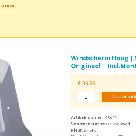
chpauze
Windscherm Hoog | S
Origineel | Incl.Mon
€
89,99
Plaats in win
Artikelnummer
: 98002
Voorraadstatus
: Op voorraad
Kleur
: Smoke