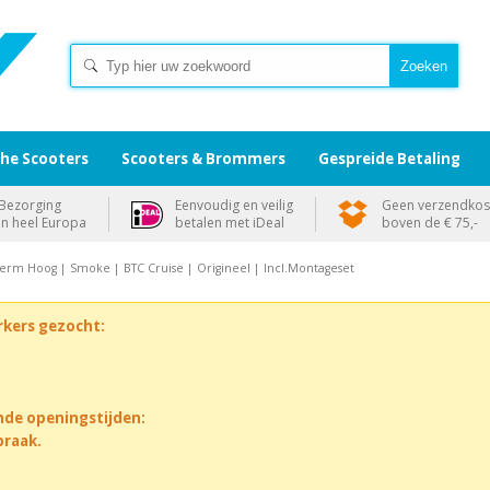
che Scooters
Scooters & Brommers
Gespreide Betaling
Bezorging
Eenvoudig en veilig
Geen verzendkos
in heel Europa
betalen met iDeal
boven de € 75,-
erm Hoog | Smoke | BTC Cruise | Origineel | Incl.Montageset
rkers gezocht:
nde openingstijden:
praak.