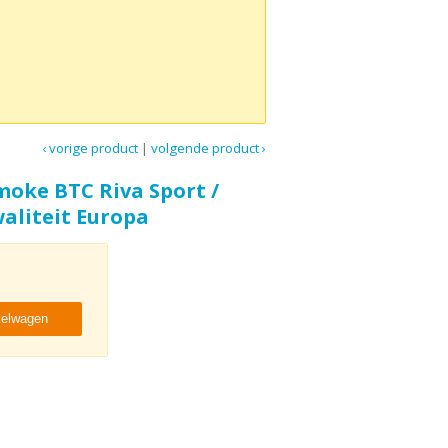
‹ vorige product
|
volgende product ›
oke BTC Riva Sport /
aliteit Europa
kelwagen