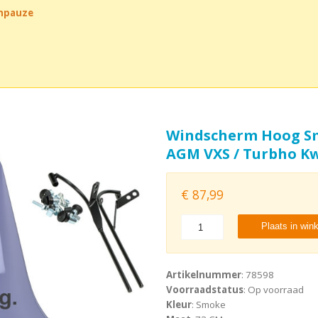
chpauze
Windscherm Hoog Sm
AGM VXS / Turbho Kw
€
87,99
Plaats in win
Artikelnummer
: 78598
Voorraadstatus
: Op voorraad
Kleur
: Smoke