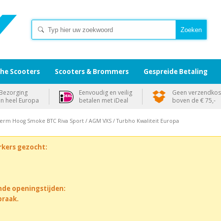
che Scooters
Scooters & Brommers
Gespreide Betaling
Bezorging
Eenvoudig en veilig
Geen verzendkos
in heel Europa
betalen met iDeal
boven de € 75,-
erm Hoog Smoke BTC Riva Sport / AGM VXS / Turbho Kwaliteit Europa
rkers gezocht:
nde openingstijden:
praak.