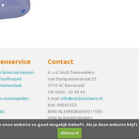
enservice
Contact
r brom om keuren
A. v.d. Visch Tweewielers
Voorthuizen
Van Dompselaerstraat 25
Veenendaal
3772 AC
Barneveld
Tel:
0342 - 42 40 44
e voorwaarden
E-mail:
info@vischscooters.nl
KvK: 09042523
ts
IBAN: NL45INGB0655011595
BTW: NL806497804B01
e onze website zo goed mogelijk beleeft. Als je deze website blijft
Akkoord