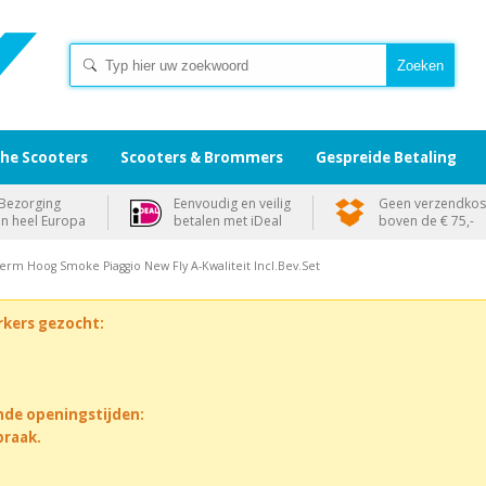
che Scooters
Scooters & Brommers
Gespreide Betaling
Bezorging
Eenvoudig en veilig
Geen verzendkos
in heel Europa
betalen met iDeal
boven de € 75,-
erm Hoog Smoke Piaggio New Fly A-Kwaliteit Incl.Bev.Set
rkers gezocht:
nde openingstijden:
praak.