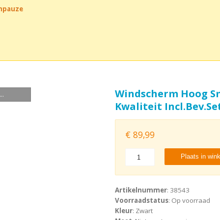
chpauze
Windscherm Hoog Sm
..
Kwaliteit Incl.Bev.Se
€
89,99
Plaats in win
Artikelnummer
: 38543
Voorraadstatus
: Op voorraad
Kleur
: Zwart