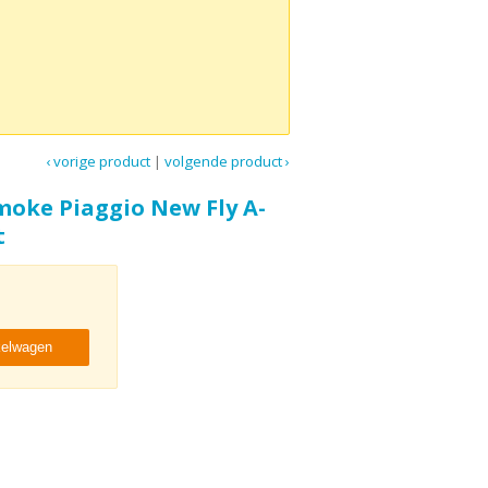
‹ vorige product
|
volgende product ›
oke Piaggio New Fly A-
t
kelwagen