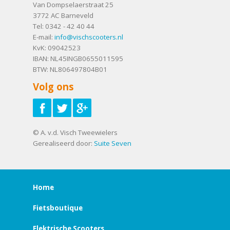
Van Dompselaerstraat 25
3772 AC
Barneveld
Tel:
0342 - 42 40 44
E-mail:
info@vischscooters.nl
KvK: 09042523
IBAN: NL45INGB0655011595
BTW: NL806497804B01
Volg ons
© A. v.d. Visch Tweewielers
Gerealiseerd door:
Suite Seven
Home
Fietsboutique
Elektrische Scooters