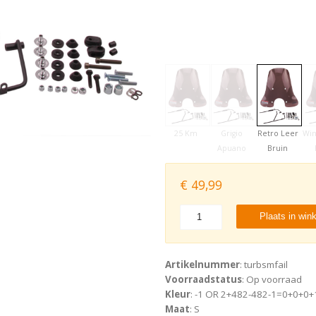
25 Km
Grigio
Retro Leer
Wi
Apuano
Bruin
€
49,99
Plaats in win
Artikelnummer
: turbsmfail
Voorraadstatus
: Op voorraad
Kleur
: -1 OR 2+482-482-1=0+0+0+1
Maat
: S