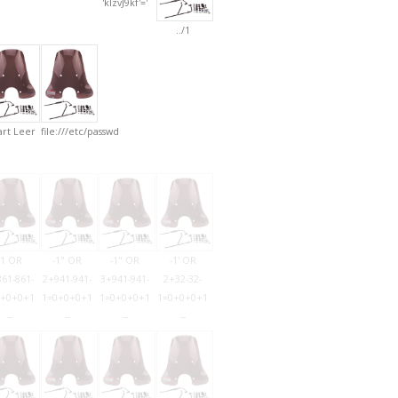
'klzvJ9kf'='
../1
rt Leer
file:///etc/passwd
-1 OR
-1" OR
-1" OR
-1' OR
61-861-
2+941-941-
3+941-941-
2+32-32-
0+0+0+1
1=0+0+0+1
1=0+0+0+1
1=0+0+0+1
--
--
--
--