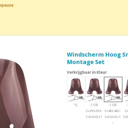
chpauze
Windscherm Hoog Sm
Montage Set
Verkrijgbaar in Kleur
'"()
-1 OR
-1 OR
-
2+295-295-
2+482-482-
2
1=0+0+0+1
1=0+0+0+1
1=
--