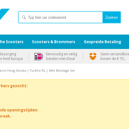
che Scooters
Scooters & Brommers
Gespreide Betaling
Bezorging
Eenvoudig en veilig
Geen verzendkos
in heel Europa
betalen met iDeal
boven de € 75,-
erm Hoog Smoke | Turbho RL | Met Montage Set
rkers gezocht:
nde openingstijden:
praak.