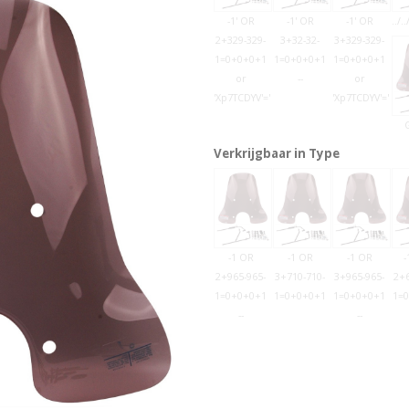
-1' OR
-1' OR
-1' OR
../..
2+329-329-
3+32-32-
3+329-329-
1=0+0+0+1
1=0+0+0+1
1=0+0+0+1
or
--
or
'Xp7TCDYV'='
'Xp7TCDYV'='
Verkrijgbaar in Type
-1 OR
-1 OR
-1 OR
-
2+965-965-
3+710-710-
3+965-965-
2+6
1=0+0+0+1
1=0+0+0+1
1=0+0+0+1
1=
--
--