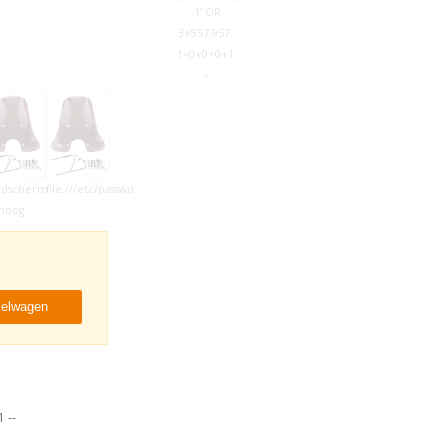
-1' OR
3+957-957-
1=0+0+0+1
--
ndscherm
file:///etc/passwd
hoog
kelwagen
 --