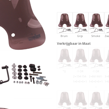
Bruin
Grijs
Smoke
Zwa
Verkrijgbaar in Maat
'"()
-1 OR
-1 OR
2+154-154-
2+861-861-
3+8
1=0+0+0+1
1=0+0+0+1
1=
--