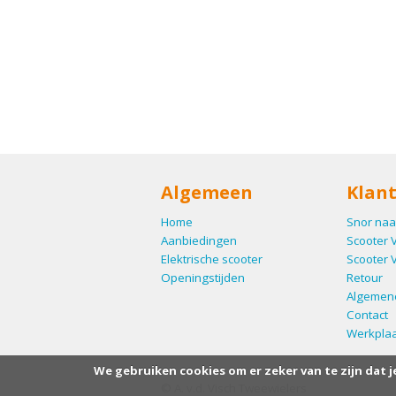
Algemeen
Klant
Home
Snor naa
Aanbiedingen
Scooter 
Elektrische scooter
Scooter 
Openingstijden
Retour
Algemen
Contact
Werkplaa
We gebruiken cookies om er zeker van te zijn dat j
© A. v.d. Visch Tweewielers