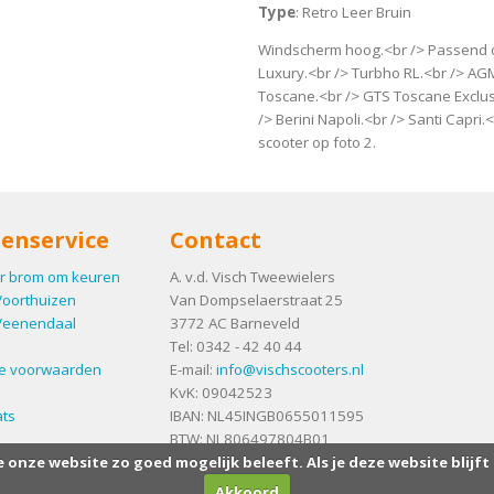
Type
: Retro Leer Bruin
Windscherm hoog.<br /> Passend op
Luxury.<br /> Turbho RL.<br /> AGM
Toscane.<br /> GTS Toscane Exclus
/> Berini Napoli.<br /> Santi Capri
scooter op foto 2.
enservice
Contact
r brom om keuren
A. v.d. Visch Tweewielers
Voorthuizen
Van Dompselaerstraat 25
Veenendaal
3772 AC
Barneveld
Tel:
0342 - 42 40 44
e voorwaarden
E-mail:
info@vischscooters.nl
KvK: 09042523
ts
IBAN: NL45INGB0655011595
BTW: NL806497804B01
e onze website zo goed mogelijk beleeft. Als je deze website blijft
Akkoord