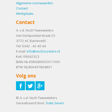
Algemene voorwaarden
Contact
Werkplaats
Contact
A. v.d. Visch Tweewielers
Van Dompselaerstraat 25
3772 AC
Barneveld
Tel:
0342 - 42 40 44
E-mail:
info@vischscooters.nl
KvK: 09042523
IBAN: NL45INGB0655011595
BTW: NL806497804B01
Volg ons
© A. v.d. Visch Tweewielers
Gerealiseerd door:
Suite Seven