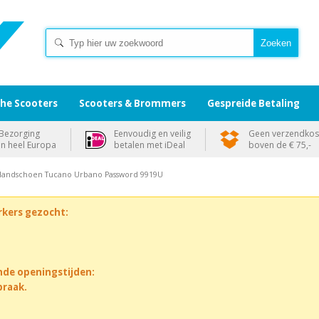
che Scooters
Scooters & Brommers
Gespreide Betaling
Bezorging
Eenvoudig en veilig
Geen verzendkos
in heel Europa
betalen met iDeal
boven de € 75,-
Handschoen Tucano Urbano Password 9919U
rkers gezocht:
nde openingstijden:
praak.