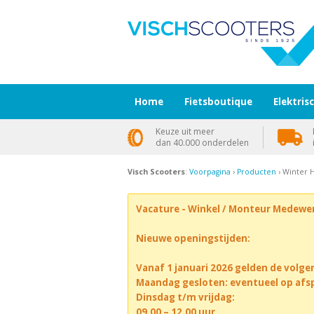
Home
Fietsboutique
Elektris
Keuze uit meer
dan 40.000 onderdelen
Visch Scooters
:
Voorpagina
›
Producten
› Winter 
Vacature - Winkel / Monteur Medewe
Nieuwe openingstijden:
Vanaf 1 januari 2026 gelden de volge
Maandag gesloten: eventueel op afs
Dinsdag t/m vrijdag:
09.00 – 12.00 uur