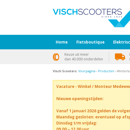
Home
Fietsboutique
Elektris
Keuze uit meer
dan 40.000 onderdelen
Visch Scooters
:
Voorpagina
›
Producten
› Winterb
Vacature - Winkel / Monteur Medewe
Nieuwe openingstijden:
Vanaf 1 januari 2026 gelden de volge
Maandag gesloten: eventueel op afs
Dinsdag t/m vrijdag:
09.00 – 12.00 uur