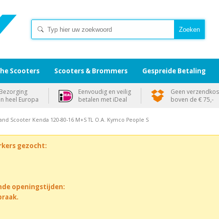
che Scooters
Scooters & Brommers
Gespreide Betaling
Bezorging
Eenvoudig en veilig
Geen verzendkos
in heel Europa
betalen met iDeal
boven de € 75,-
and Scooter Kenda 120-80-16 M+S TL O.A. Kymco People S
rkers gezocht:
nde openingstijden:
praak.