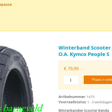
chpauze
Winterband Scooter 
O.A. Kymco People S
€
79,99
Plaats in win
Artikelnummer
: 1475
Voorraadstatus
: 1 - 3 werkdagen
Winterbanden Scooter Kenda