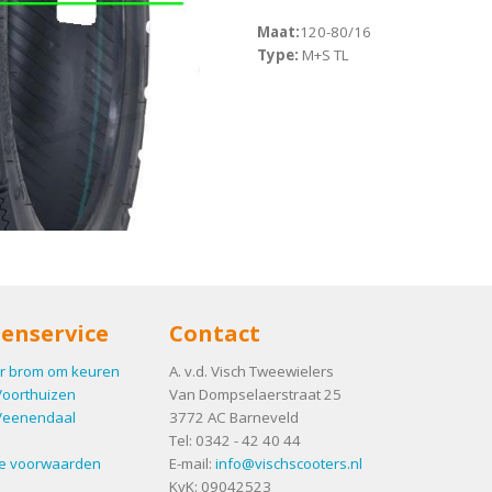
Maat:
120-80/16
Type:
M+S TL
enservice
Contact
r brom om keuren
A. v.d. Visch Tweewielers
Voorthuizen
Van Dompselaerstraat 25
Veenendaal
3772 AC
Barneveld
Tel:
0342 - 42 40 44
e voorwaarden
E-mail:
info@vischscooters.nl
KvK: 09042523