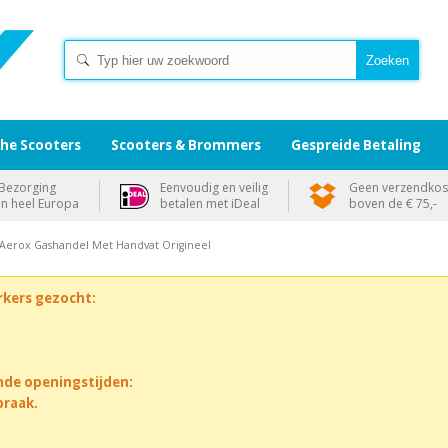
che Scooters
Scooters & Brommers
Gespreide Betaling
Bezorging
Eenvoudig en veilig
Geen verzendkos
in heel Europa
betalen met iDeal
boven de € 75,-
Aerox Gashandel Met Handvat Origineel
rkers gezocht:
nde openingstijden:
praak.