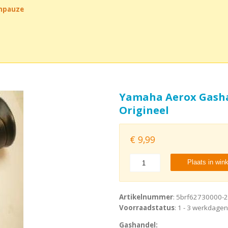
chpauze
Yamaha Aerox Gash
Origineel
€
9,99
Plaats in win
Artikelnummer
: 5brf62730000-2
Voorraadstatus
: 1 - 3 werkdagen
Gashandel: