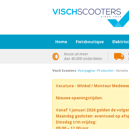
Home
Fietsboutique
Elektris
Keuze uit meer
dan 40.000 onderdelen
Visch Scooters
:
Voorpagina
›
Producten
› Yamaha 
Vacature - Winkel / Monteur Medewe
Nieuwe openingstijden:
Vanaf 1 januari 2026 gelden de volge
Maandag gesloten: eventueel op afs
Dinsdag t/m vrijdag:
09.00 – 12.00 uur