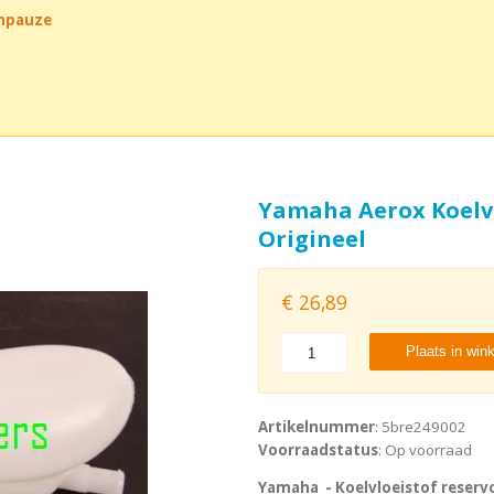
chpauze
Yamaha Aerox Koelvl
Origineel
€
26,89
Plaats in win
Artikelnummer
: 5bre249002
Voorraadstatus
: Op voorraad
Yamaha - Koelvloeistof reservo