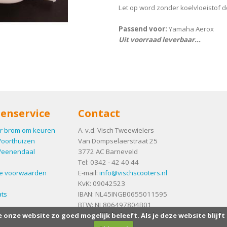
Let op word zonder koelvloeistof do
Passend voor:
Yamaha Aerox
Uit voorraad leverbaar...
enservice
Contact
r brom om keuren
A. v.d. Visch Tweewielers
Voorthuizen
Van Dompselaerstraat 25
Veenendaal
3772 AC
Barneveld
Tel:
0342 - 42 40 44
e voorwaarden
E-mail:
info@vischscooters.nl
KvK: 09042523
ts
IBAN: NL45INGB0655011595
BTW: NL806497804B01
e onze website zo goed mogelijk beleeft. Als je deze website blijft