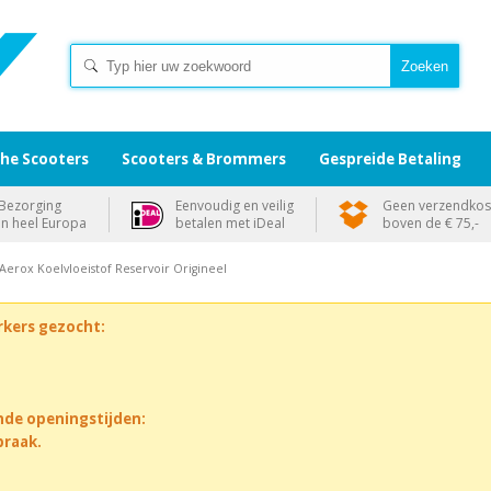
che Scooters
Scooters & Brommers
Gespreide Betaling
Bezorging
Eenvoudig en veilig
Geen verzendkos
in heel Europa
betalen met iDeal
boven de € 75,-
Aerox Koelvloeistof Reservoir Origineel
rkers gezocht:
nde openingstijden:
praak.