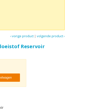
‹ vorige product
|
volgende product ›
oeistof Reservoir
kelwagen
ir