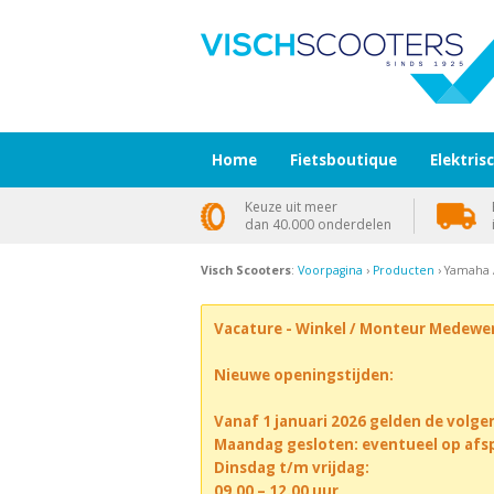
Home
Fietsboutique
Elektris
Keuze uit meer
dan 40.000 onderdelen
Visch Scooters
:
Voorpagina
›
Producten
› Yamaha 
Vacature - Winkel / Monteur Medewe
Nieuwe openingstijden:
Vanaf 1 januari 2026 gelden de volge
Maandag gesloten: eventueel op afs
Dinsdag t/m vrijdag:
09.00 – 12.00 uur