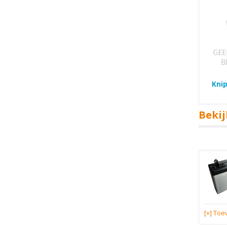
Knip
Bekij
[+] To