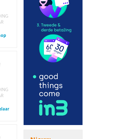
nop
laar