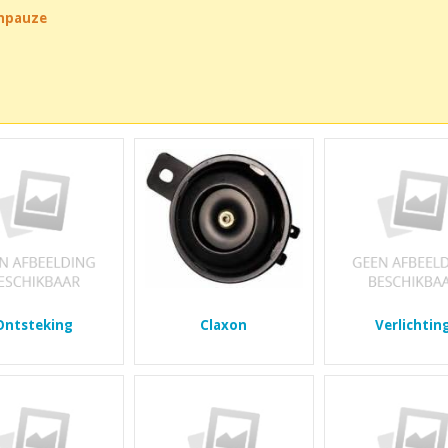
chpauze
Ontsteking
Claxon
Verlichtin