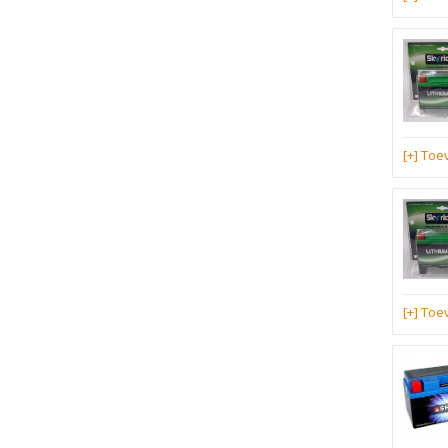
[+] To
[+] To