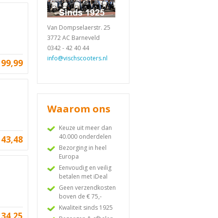
Van Dompselaerstr. 25
3772 AC Barneveld
0342 - 42 40 44
info@vischscooters.nl
199,99
Waarom ons
Keuze uit meer dan
40.000 onderdelen
143,48
Bezorging in heel
Europa
Eenvoudig en veilig
betalen met iDeal
Geen verzendkosten
boven de € 75,-
Kwaliteit sinds 1925
134,25