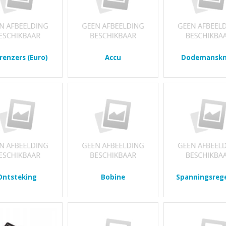
renzers (Euro)
Accu
Dodemansk
Ontsteking
Bobine
Spanningsrege