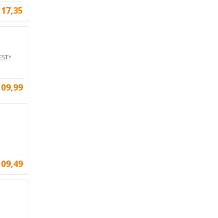
117,35
ESTY
109,99
109,49