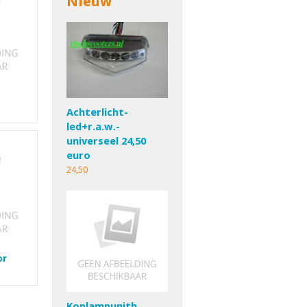
Nieuw
Achterlicht-
led+r.a.w.-
universeel 24,50
euro
24,50
or
Koplampunith