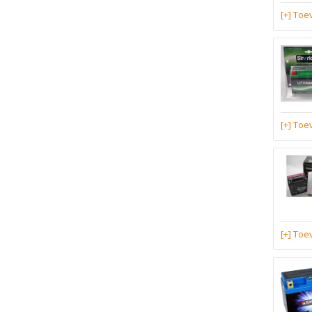
[+] To
[+] To
[+] To