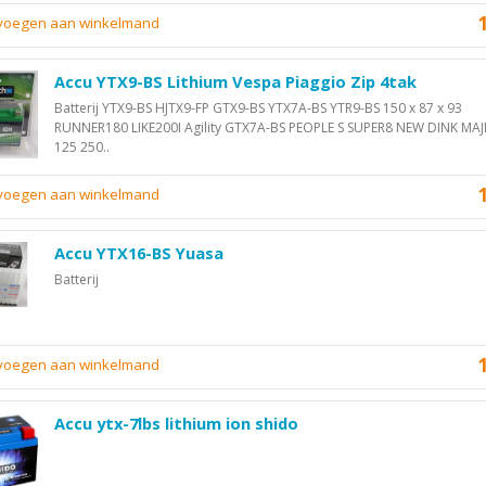
evoegen aan winkelmand
Accu YTX9-BS Lithium Vespa Piaggio Zip 4tak
Batterij YTX9-BS HJTX9-FP GTX9-BS YTX7A-BS YTR9-BS 150 x 87 x 93
RUNNER180 LIKE200I Agility GTX7A-BS PEOPLE S SUPER8 NEW DINK MAJ
125 250..
evoegen aan winkelmand
Accu YTX16-BS Yuasa
Batterij
evoegen aan winkelmand
Accu ytx-7lbs lithium ion shido