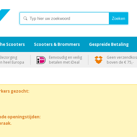
che Scooters
Scooters & Brommers
Gespreide Betaling
Bezorging
Eenvoudig en veilig
Geen verzendkos
in heel Europa
betalen met iDeal
boven de € 75,-
rkers gezocht:
nde openingstijden:
praak.