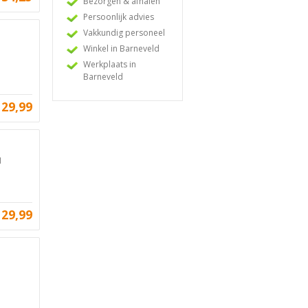
Bezorgen & afhalen
Persoonlijk advies
Vakkundig personeel
Winkel in Barneveld
Werkplaats in
Barneveld
129,99
I
129,99