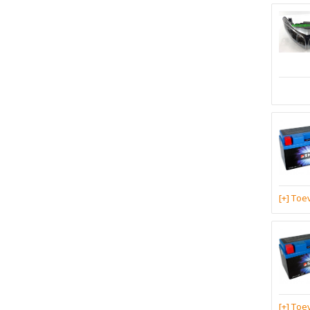
[+] To
[+] To