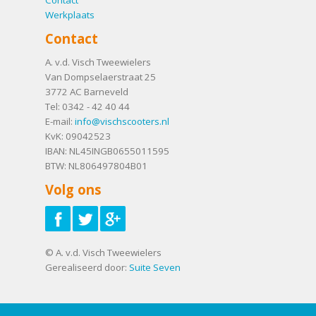
Werkplaats
Contact
A. v.d. Visch Tweewielers
Van Dompselaerstraat 25
3772 AC
Barneveld
Tel:
0342 - 42 40 44
E-mail:
info@vischscooters.nl
KvK: 09042523
IBAN: NL45INGB0655011595
BTW: NL806497804B01
Volg ons
© A. v.d. Visch Tweewielers
Gerealiseerd door:
Suite Seven