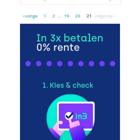
‹ vorige
1
2
...
19
20
21
volgende ›