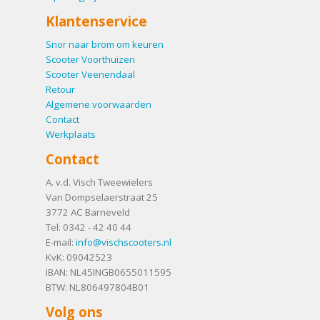
Klantenservice
Snor naar brom om keuren
Scooter Voorthuizen
Scooter Veenendaal
Retour
Algemene voorwaarden
Contact
Werkplaats
Contact
A. v.d. Visch Tweewielers
Van Dompselaerstraat 25
3772 AC
Barneveld
Tel:
0342 - 42 40 44
E-mail:
info@vischscooters.nl
KvK: 09042523
IBAN: NL45INGB0655011595
BTW: NL806497804B01
Volg ons