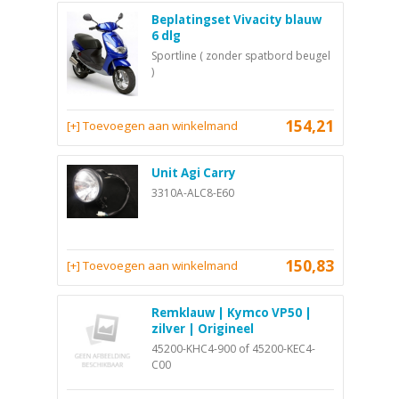
Beplatingset Vivacity blauw
6 dlg
Sportline ( zonder spatbord beugel
)
154,21
[+] Toevoegen aan winkelmand
Unit Agi Carry
3310A-ALC8-E60
150,83
[+] Toevoegen aan winkelmand
Remklauw | Kymco VP50 |
zilver | Origineel
45200-KHC4-900 of 45200-KEC4-
C00