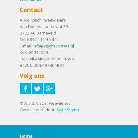
Contact
A. v.d. Visch Tweewielers
Van Dompselaerstraat 25
3772 AC
Barneveld
Tel:
0342 - 42 40 44
E-mail:
info@vischscooters.nl
KvK: 09042523
IBAN: NL45INGB0655011595
BTW: NL806497804B01
Volg ons
© A. v.d. Visch Tweewielers
Gerealiseerd door:
Suite Seven
Home