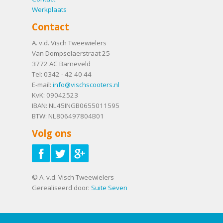
Werkplaats
Contact
A. v.d. Visch Tweewielers
Van Dompselaerstraat 25
3772 AC
Barneveld
Tel:
0342 - 42 40 44
E-mail:
info@vischscooters.nl
KvK: 09042523
IBAN: NL45INGB0655011595
BTW: NL806497804B01
Volg ons
© A. v.d. Visch Tweewielers
Gerealiseerd door:
Suite Seven