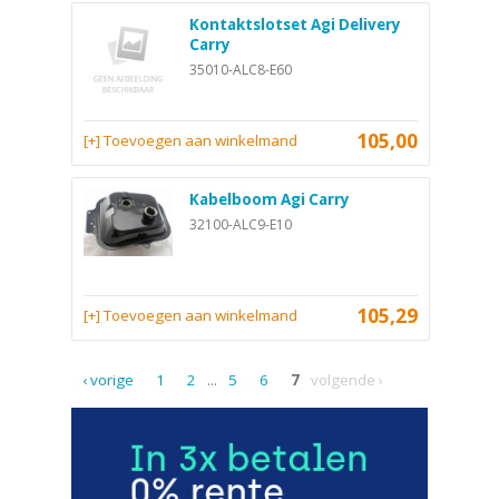
Kontaktslotset Agi Delivery
Carry
35010-ALC8-E60
105,00
[+] Toevoegen aan winkelmand
Kabelboom Agi Carry
32100-ALC9-E10
105,29
[+] Toevoegen aan winkelmand
‹ vorige
1
2
...
5
6
7
volgende ›