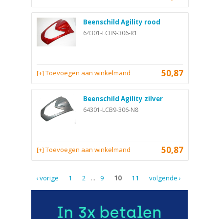
Beenschild Agility rood
64301-LCB9-306-R1
50,87
[+] Toevoegen aan winkelmand
Beenschild Agility zilver
64301-LCB9-306-N8
50,87
[+] Toevoegen aan winkelmand
‹ vorige
1
2
...
9
10
11
volgende ›