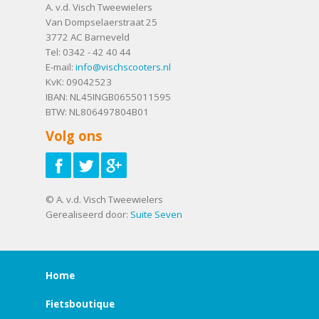
A. v.d. Visch Tweewielers
Van Dompselaerstraat 25
3772 AC
Barneveld
Tel:
0342 - 42 40 44
E-mail:
info@vischscooters.nl
KvK: 09042523
IBAN: NL45INGB0655011595
BTW: NL806497804B01
Volg ons
© A. v.d. Visch Tweewielers
Gerealiseerd door:
Suite Seven
Home
Fietsboutique