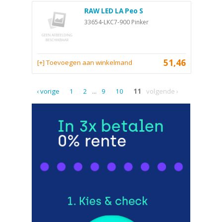
RAW LED LA Peo S
33654-LKC7-900 Pinker
51,46
[+] Toevoegen aan winkelmand
‹ vorige
1
2
...
9
10
11
volgende ›