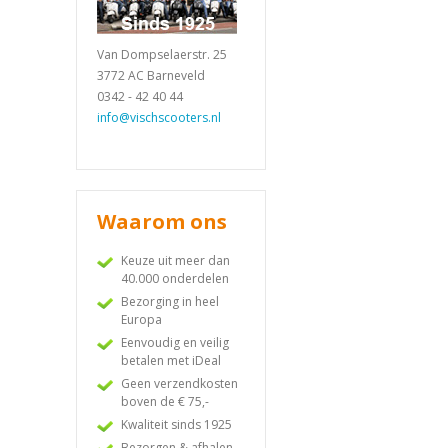
Van Dompselaerstr. 25
3772 AC Barneveld
0342 - 42 40 44
info@vischscooters.nl
Waarom ons
Keuze uit meer dan
40.000 onderdelen
Bezorging in heel
Europa
Eenvoudig en veilig
betalen met iDeal
Geen verzendkosten
boven de € 75,-
Kwaliteit sinds 1925
Bezorgen & afhalen