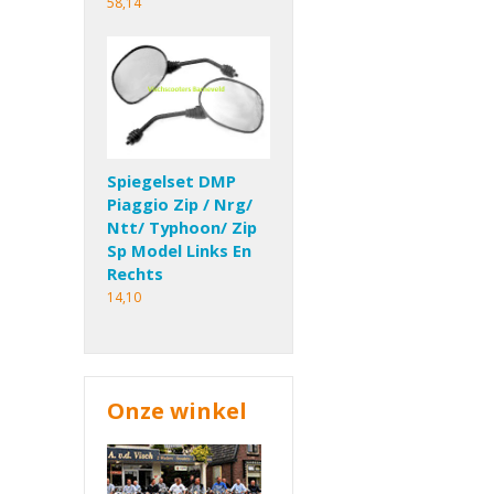
58,14
Spiegelset DMP
Piaggio Zip / Nrg/
Ntt/ Typhoon/ Zip
Sp Model Links En
Rechts
14,10
Onze winkel