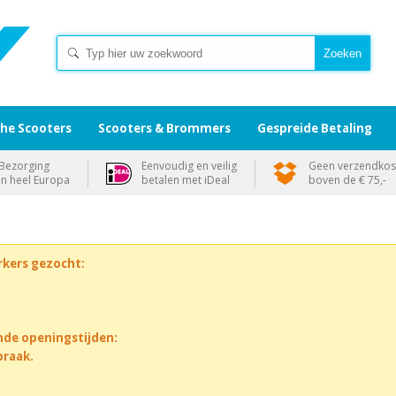
che Scooters
Scooters & Brommers
Gespreide Betaling
Bezorging
Eenvoudig en veilig
Geen verzendkos
in heel Europa
betalen met iDeal
boven de € 75,-
rkers gezocht:
nde openingstijden:
praak.