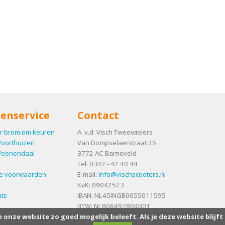
enservice
Contact
r brom om keuren
A. v.d. Visch Tweewielers
Voorthuizen
Van Dompselaerstraat 25
Veenendaal
3772 AC
Barneveld
Tel:
0342 - 42 40 44
e voorwaarden
E-mail:
info@vischscooters.nl
KvK: 09042523
ts
IBAN: NL45INGB0655011595
BTW: NL806497804B01
e onze website zo goed mogelijk beleeft. Als je deze website blijft