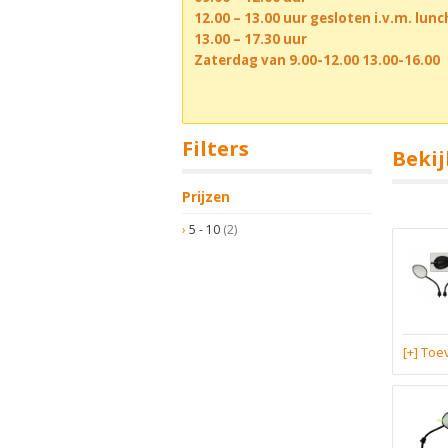
12.00 – 13.00 uur gesloten i.v.m. lun
13.00 – 17.30 uur
Zaterdag van 9.00-12.00 13.00-16.00
Filters
Bekij
Prijzen
5 - 10
(2)
[+] To