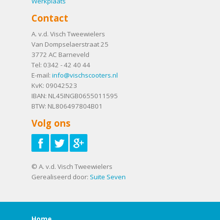
Werkplaats
Contact
A. v.d. Visch Tweewielers
Van Dompselaerstraat 25
3772 AC
Barneveld
Tel:
0342 - 42 40 44
E-mail:
info@vischscooters.nl
KvK: 09042523
IBAN: NL45INGB0655011595
BTW: NL806497804B01
Volg ons
© A. v.d. Visch Tweewielers
Gerealiseerd door:
Suite Seven
Home