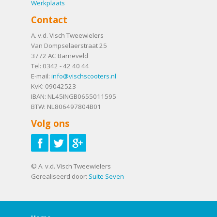
Werkplaats
Contact
A. v.d. Visch Tweewielers
Van Dompselaerstraat 25
3772 AC
Barneveld
Tel:
0342 - 42 40 44
E-mail:
info@vischscooters.nl
KvK: 09042523
IBAN: NL45INGB0655011595
BTW: NL806497804B01
Volg ons
© A. v.d. Visch Tweewielers
Gerealiseerd door:
Suite Seven