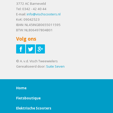
3772 AC
Barneveld
Tel:
0342 - 42 40 44
E-mail:
info@vischscooters.nl
KvK: 09042523
IBAN: NL45INGB0655011595
BTW: NL806497804B01
Volg ons
© A. v.d. Visch Tweewielers
Gerealiseerd door:
Suite Seven
Home
Fietsboutique
Elektrische Scooters