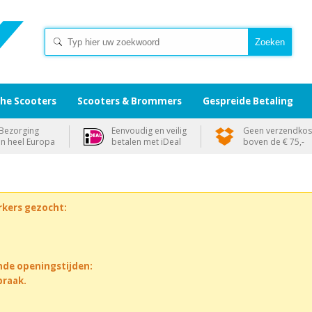
che Scooters
Scooters & Brommers
Gespreide Betaling
Bezorging
Eenvoudig en veilig
Geen verzendkos
in heel Europa
betalen met iDeal
boven de € 75,-
rkers gezocht:
nde openingstijden:
praak.