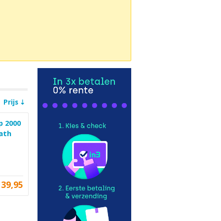
Prijs
p 2000
aath
139,95