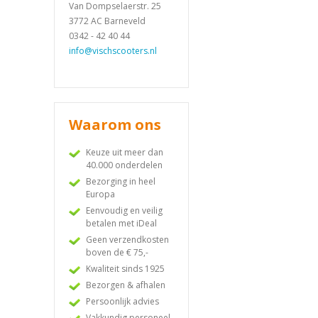
Van Dompselaerstr. 25
3772 AC Barneveld
0342 - 42 40 44
info@vischscooters.nl
Waarom ons
Keuze uit meer dan
40.000 onderdelen
Bezorging in heel
Europa
Eenvoudig en veilig
betalen met iDeal
Geen verzendkosten
boven de € 75,-
Kwaliteit sinds 1925
Bezorgen & afhalen
Persoonlijk advies
Vakkundig personeel