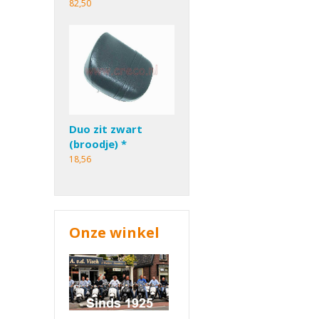
82,50
Duo zit zwart
(broodje) *
18,56
Onze winkel