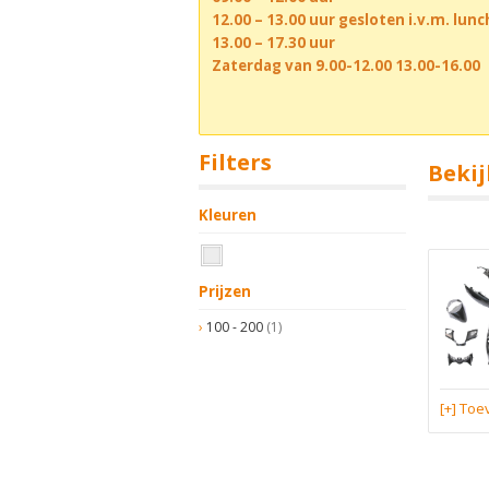
12.00 – 13.00 uur gesloten i.v.m. lun
13.00 – 17.30 uur
Zaterdag van 9.00-12.00 13.00-16.00
Filters
Bekij
Kleuren
Prijzen
100 - 200
(1)
[+] To