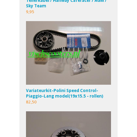
Tellerkabel / Hanway Caferacer / AGM /
Sky Team
9,95
Variateurkit-Polini Speed Control-
Piaggio-Lang model(19x15.5 - rollen)
82,50