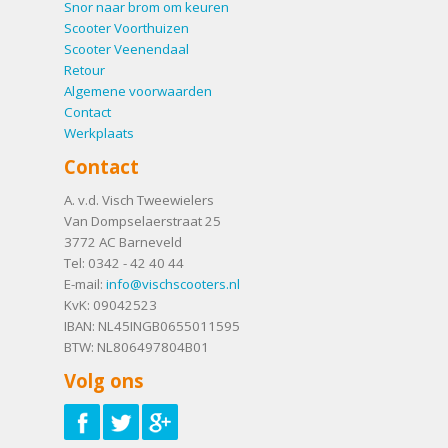
Snor naar brom om keuren
Scooter Voorthuizen
Scooter Veenendaal
Retour
Algemene voorwaarden
Contact
Werkplaats
Contact
A. v.d. Visch Tweewielers
Van Dompselaerstraat 25
3772 AC
Barneveld
Tel:
0342 - 42 40 44
E-mail:
info@vischscooters.nl
KvK: 09042523
IBAN: NL45INGB0655011595
BTW: NL806497804B01
Volg ons