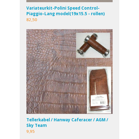
Variateurkit-Polini Speed Control-
Piaggio-Lang model(19x15.5 - rollen)
82,50
Tellerkabel / Hanway Caferacer / AGM /
Sky Team
9,95