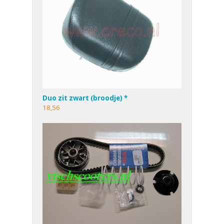
Duo zit zwart (broodje) *
18,56