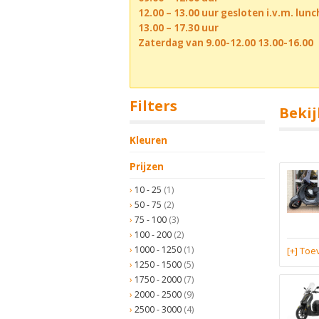
12.00 – 13.00 uur gesloten i.v.m. lun
13.00 – 17.30 uur
Zaterdag van 9.00-12.00 13.00-16.00
Filters
Bekij
Kleuren
Prijzen
10 - 25
(1)
50 - 75
(2)
75 - 100
(3)
100 - 200
(2)
1000 - 1250
(1)
[+] To
1250 - 1500
(5)
1750 - 2000
(7)
2000 - 2500
(9)
2500 - 3000
(4)