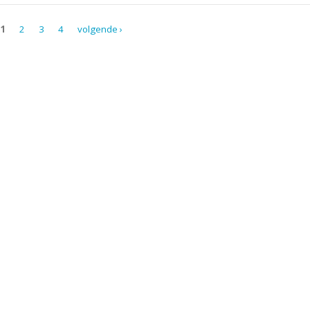
1
2
3
4
volgende ›