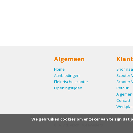
Algemeen
Klant
Home
Snor naa
Aanbiedingen
Scooter 
Elektrische scooter
Scooter 
Openingstijden
Retour
Algemen
Contact
Werkplaa
We gebruiken cookies om er zeker van te zijn dat j
© A. v.d. Visch Tweewielers