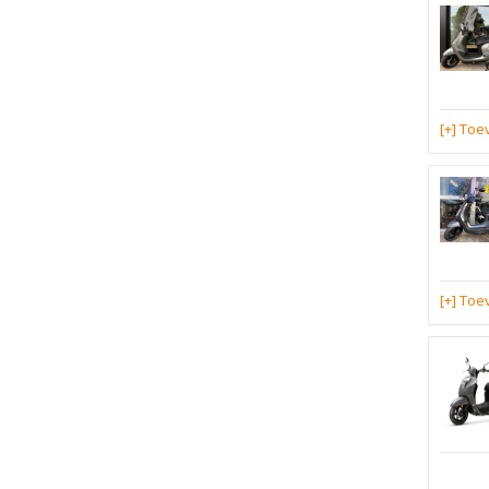
[+] To
[+] To