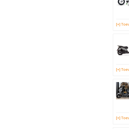
[+] To
[+] To
[+] To