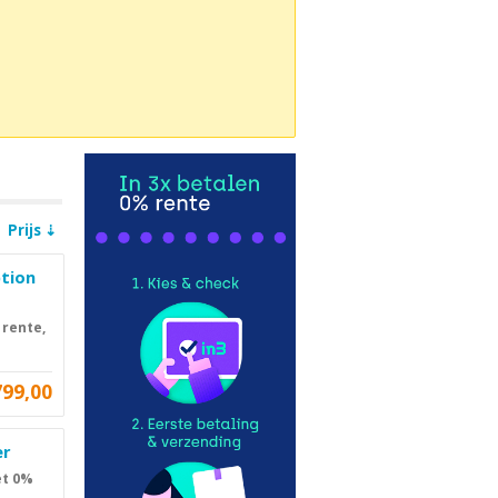
Prijs
ption
 rente,
799,00
er
et 0%