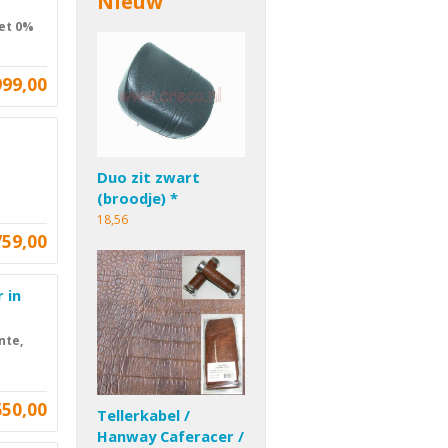
Nieuw
met 0%
999,00
Duo zit zwart
(broodje) *
18,56
759,00
 in
nte,
650,00
Tellerkabel /
Hanway Caferacer /