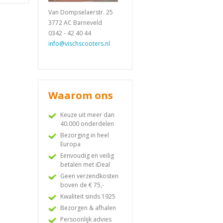
Van Dompselaerstr. 25
3772 AC Barneveld
0342 - 42 40 44
info@vischscooters.nl
Waarom ons
Keuze uit meer dan
40.000 onderdelen
Bezorging in heel
Europa
Eenvoudig en veilig
betalen met iDeal
Geen verzendkosten
boven de € 75,-
Kwaliteit sinds 1925
Bezorgen & afhalen
Persoonlijk advies