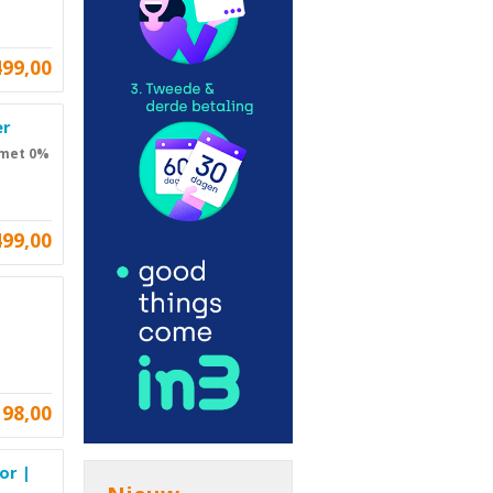
499,00
er
 met 0%
499,00
198,00
or |