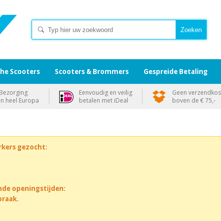
che Scooters
Scooters & Brommers
Gespreide Betaling
Bezorging
Eenvoudig en veilig
Geen verzendkos
in heel Europa
betalen met iDeal
boven de € 75,-
rkers gezocht:
nde openingstijden:
praak.