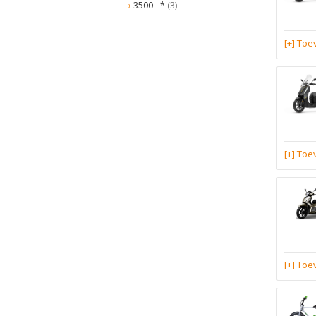
3500 - *
(3)
[+] To
[+] To
[+] To