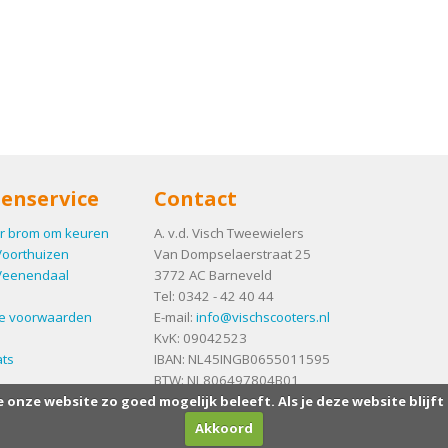
enservice
Contact
r brom om keuren
A. v.d. Visch Tweewielers
Voorthuizen
Van Dompselaerstraat 25
Veenendaal
3772 AC
Barneveld
Tel:
0342 - 42 40 44
e voorwaarden
E-mail:
info@vischscooters.nl
KvK: 09042523
ts
IBAN: NL45INGB0655011595
BTW: NL806497804B01
e onze website zo goed mogelijk beleeft. Als je deze website blijft
Akkoord