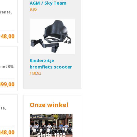
AGM / Sky Team
9,95
rente,
548,00
Kinderzitje
bromfiets scooter
 met 0%
168,92
499,00
Onze winkel
te,
448,00