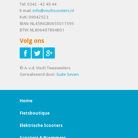
Tel:
0342 - 42 40 44
E-mail:
info@vischscooters.nl
KvK: 09042523
IBAN: NL45INGB0655011595
BTW: NL806497804B01
Volg ons
© A. v.d. Visch Tweewielers
Gerealiseerd door:
Suite Seven
Home
Fietsboutique
Elektrische Scooters
Scooters & Brommers