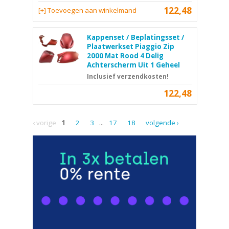
122,48
[+] Toevoegen aan winkelmand
Kappenset / Beplatingsset /
Plaatwerkset Piaggio Zip
2000 Mat Rood 4 Delig
Achterscherm Uit 1 Geheel
Inclusief verzendkosten!
122,48
‹ vorige
1
2
3
...
17
18
volgende ›