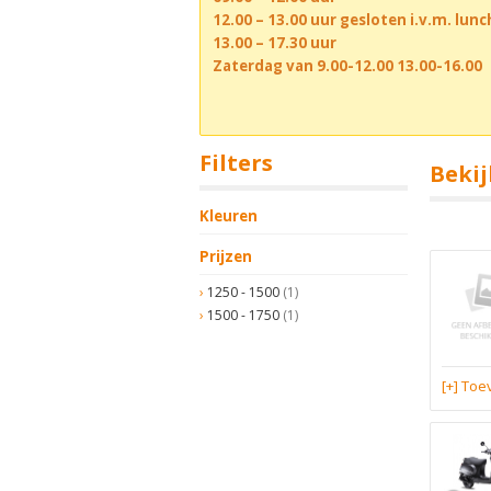
12.00 – 13.00 uur gesloten i.v.m. lun
13.00 – 17.30 uur
Zaterdag van 9.00-12.00 13.00-16.00
Filters
Bekij
Kleuren
Prijzen
1250 - 1500
(1)
1500 - 1750
(1)
[+] To