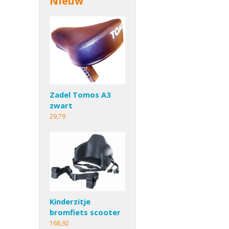
Nieuw
Zadel Tomos A3
zwart
29,79
Kinderzitje
bromfiets scooter
168,92