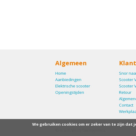
Algemeen
Klant
Home
Snor naa
Aanbiedingen
Scooter 
Elektrische scooter
Scooter 
Openingstijden
Retour
Algemen
Contact
Werkplaa
We gebruiken cookies om er zeker van te zijn dat j
© A. v.d. Visch Tweewielers