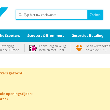
che Scooters
Scooters & Brommers
Gespreide Betaling
Bezorging
Eenvoudig en veilig
Geen verzendkos
in heel Europa
betalen met iDeal
boven de € 75,-
rkers gezocht:
nde openingstijden:
praak.