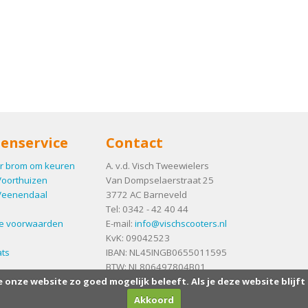
enservice
Contact
r brom om keuren
A. v.d. Visch Tweewielers
Voorthuizen
Van Dompselaerstraat 25
Veenendaal
3772 AC
Barneveld
Tel:
0342 - 42 40 44
e voorwaarden
E-mail:
info@vischscooters.nl
KvK: 09042523
ts
IBAN: NL45INGB0655011595
BTW: NL806497804B01
e onze website zo goed mogelijk beleeft. Als je deze website blijft
Akkoord