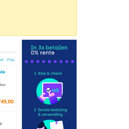
tel
Prijs
nde
len
749,00
d!