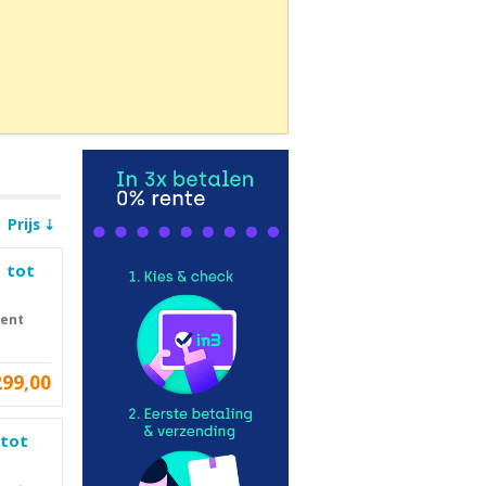
Prijs
| tot
cent
299,00
 tot