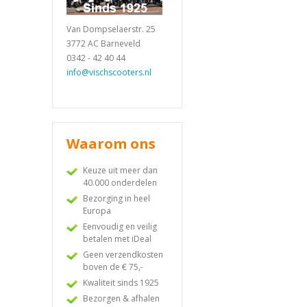
Van Dompselaerstr. 25
3772 AC Barneveld
0342 - 42 40 44
info@vischscooters.nl
Waarom ons
Keuze uit meer dan
40.000 onderdelen
Bezorging in heel
Europa
Eenvoudig en veilig
betalen met iDeal
Geen verzendkosten
boven de € 75,-
Kwaliteit sinds 1925
Bezorgen & afhalen