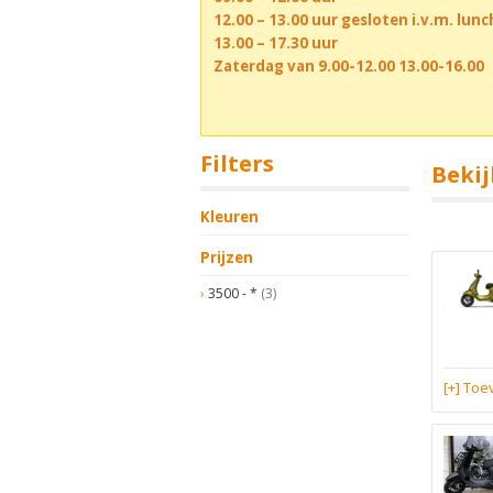
12.00 – 13.00 uur gesloten i.v.m. lun
13.00 – 17.30 uur
Zaterdag van 9.00-12.00 13.00-16.00
Filters
Bekij
Kleuren
Prijzen
3500 - *
(3)
[+] To