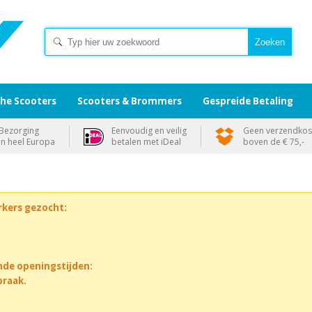
che Scooters
Scooters & Brommers
Gespreide Betaling
Bezorging
Eenvoudig en veilig
Geen verzendkos
in heel Europa
betalen met iDeal
boven de € 75,-
rkers gezocht:
nde openingstijden:
praak.