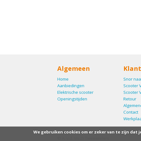
Algemeen
Klant
Home
Snor naa
Aanbiedingen
Scooter 
Elektrische scooter
Scooter 
Openingstijden
Retour
Algemen
Contact
Werkplaa
We gebruiken cookies om er zeker van te zijn dat j
© A. v.d. Visch Tweewielers