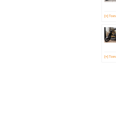
[+] To
[+] To