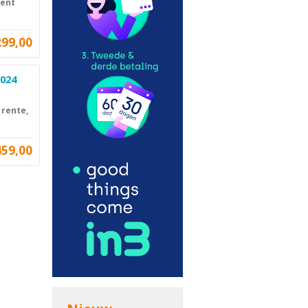
cent
299,00
2024
 rente,
459,00