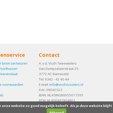
enservice
Contact
r brom om keuren
A. v.d. Visch Tweewielers
Voorthuizen
Van Dompselaerstraat 25
Veenendaal
3772 AC
Barneveld
Tel:
0342 - 42 40 44
e voorwaarden
E-mail:
info@vischscooters.nl
KvK: 09042523
ts
IBAN: NL45INGB0655011595
BTW: NL806497804B01
e onze website zo goed mogelijk beleeft. Als je deze website blijft
Akkoord