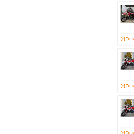
[+] To
[+] To
[+] To