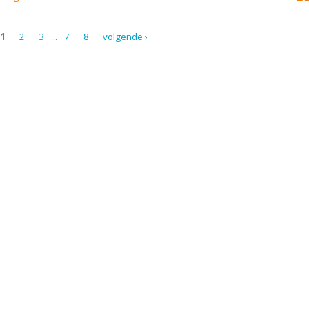
1
2
3
...
7
8
volgende ›