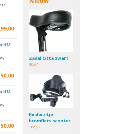
Nieuw
nte,
299,00
da HM
Zadel Citta zwart
 0%
30,64
150,00
da HM
 0%
Kinderzitje
bromfiets scooter
150,00
168,92