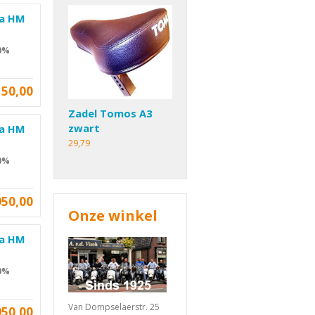
da HM
 0%
150,00
Zadel Tomos A3
zwart
da HM
29,79
 0%
950,00
Onze winkel
da HM
 0%
Van Dompselaerstr. 25
950,00