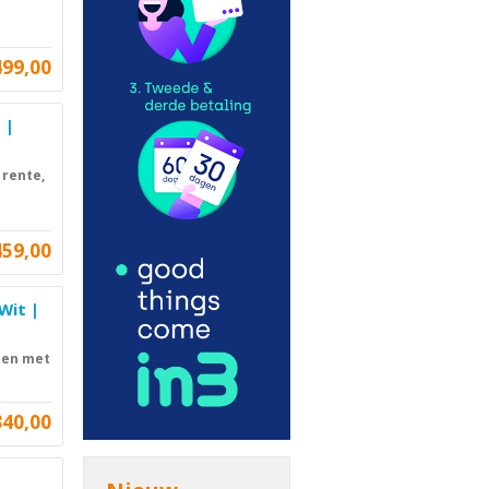
499,00
 |
 rente,
459,00
Wit |
len met
340,00