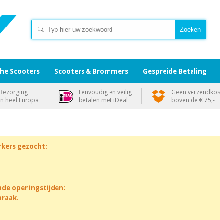
che Scooters
Scooters & Brommers
Gespreide Betaling
Bezorging
Eenvoudig en veilig
Geen verzendkos
in heel Europa
betalen met iDeal
boven de € 75,-
rkers gezocht:
nde openingstijden:
praak.