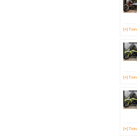
[+] To
[+] To
[+] To