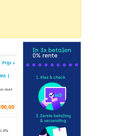
Prijs
Wit |
len met
690,00
et 0%