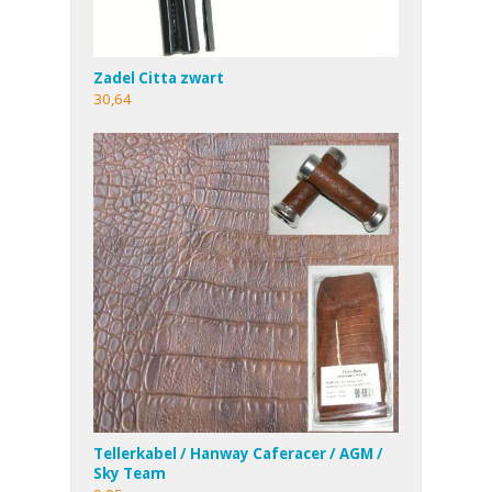
Zadel Citta zwart
30,64
Tellerkabel / Hanway Caferacer / AGM /
Sky Team