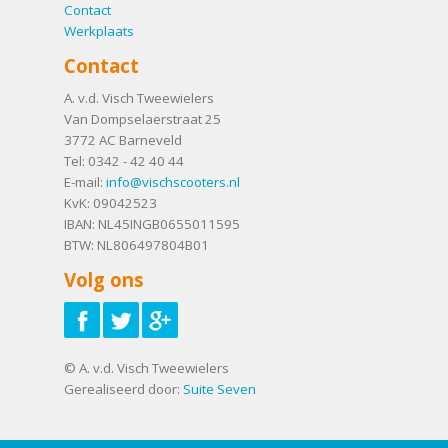
Contact
Werkplaats
Contact
A. v.d. Visch Tweewielers
Van Dompselaerstraat 25
3772 AC
Barneveld
Tel:
0342 - 42 40 44
E-mail:
info@vischscooters.nl
KvK: 09042523
IBAN: NL45INGB0655011595
BTW: NL806497804B01
Volg ons
© A. v.d. Visch Tweewielers
Gerealiseerd door:
Suite Seven