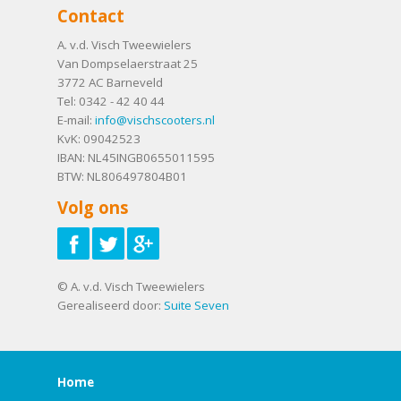
Contact
A. v.d. Visch Tweewielers
Van Dompselaerstraat 25
3772 AC
Barneveld
Tel:
0342 - 42 40 44
E-mail:
info@vischscooters.nl
KvK: 09042523
IBAN: NL45INGB0655011595
BTW: NL806497804B01
Volg ons
© A. v.d. Visch Tweewielers
Gerealiseerd door:
Suite Seven
Home