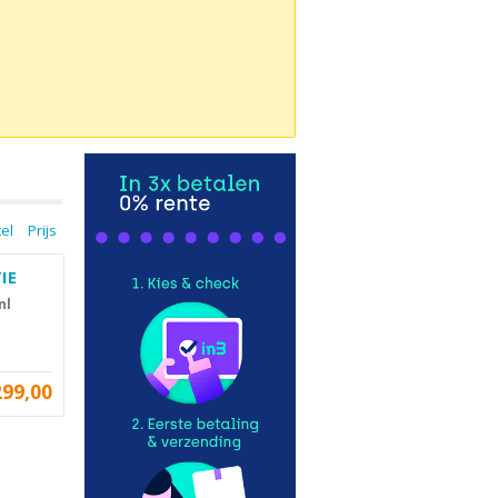
tel
Prijs
IE
nl
299,00