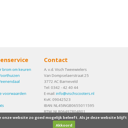
enservice
Contact
r brom om keuren
A. v.d. Visch Tweewielers
Voorthuizen
Van Dompselaerstraat 25
Veenendaal
3772 AC
Barneveld
Tel:
0342 - 42 40 44
e voorwaarden
E-mail:
info@vischscooters.nl
KvK: 09042523
ts
IBAN: NL45INGB0655011595
BTW: NL806497804B01
e onze website zo goed mogelijk beleeft. Als je deze website blijft
Akkoord