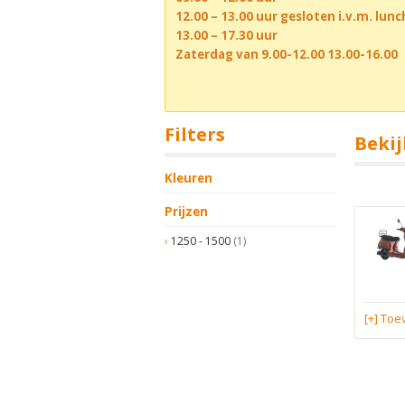
12.00 – 13.00 uur gesloten i.v.m. lun
13.00 – 17.30 uur
Zaterdag van 9.00-12.00 13.00-16.00
Filters
Bekij
Kleuren
Prijzen
1250 - 1500
(1)
[+] To