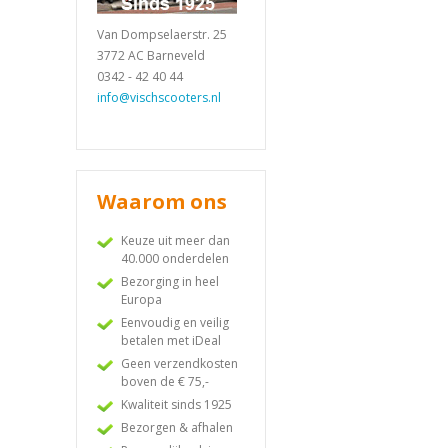
Van Dompselaerstr. 25
3772 AC Barneveld
0342 - 42 40 44
info@vischscooters.nl
Waarom ons
Keuze uit meer dan
40.000 onderdelen
Bezorging in heel
Europa
Eenvoudig en veilig
betalen met iDeal
Geen verzendkosten
boven de € 75,-
Kwaliteit sinds 1925
Bezorgen & afhalen