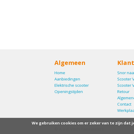
Algemeen
Klant
Home
Snor naa
Aanbiedingen
Scooter 
Elektrische scooter
Scooter 
Openingstijden
Retour
Algemen
Contact
Werkplaa
We gebruiken cookies om er zeker van te zijn dat j
© A. v.d. Visch Tweewielers