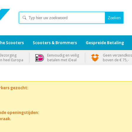
che Scooters
Scooters & Brommers
Gespreide Betaling
Bezorging
Eenvoudig en veilig
Geen verzendkos
in heel Europa
betalen met iDeal
boven de € 75,-
rkers gezocht:
nde openingstijden:
praak.