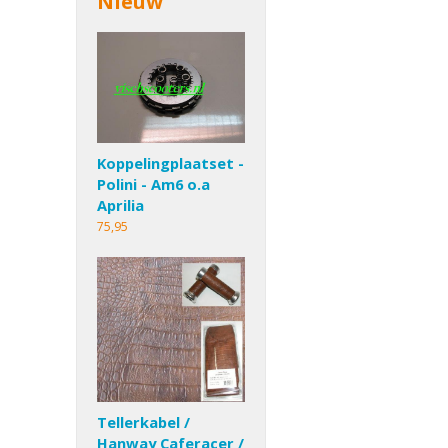
Nieuw
Koppelingplaatset -
Polini - Am6 o.a
Aprilia
75,95
Tellerkabel /
Hanway Caferacer /