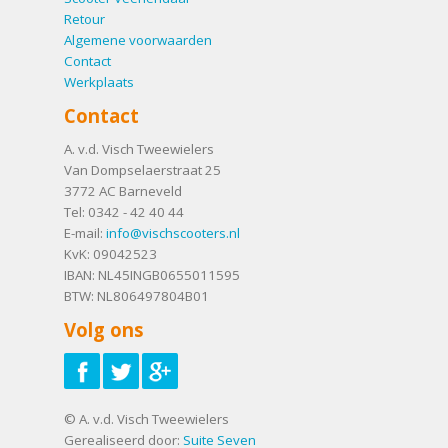
Retour
Algemene voorwaarden
Contact
Werkplaats
Contact
A. v.d. Visch Tweewielers
Van Dompselaerstraat 25
3772 AC
Barneveld
Tel:
0342 - 42 40 44
E-mail:
info@vischscooters.nl
KvK: 09042523
IBAN: NL45INGB0655011595
BTW: NL806497804B01
Volg ons
© A. v.d. Visch Tweewielers
Gerealiseerd door:
Suite Seven