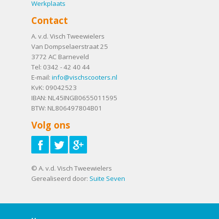
Werkplaats
Contact
A. v.d. Visch Tweewielers
Van Dompselaerstraat 25
3772 AC
Barneveld
Tel:
0342 - 42 40 44
E-mail:
info@vischscooters.nl
KvK: 09042523
IBAN: NL45INGB0655011595
BTW: NL806497804B01
Volg ons
© A. v.d. Visch Tweewielers
Gerealiseerd door:
Suite Seven