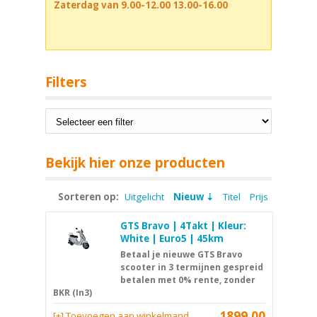
Zaterdag van 9.00-12.00 13.00-16.00
Filters
Bekijk hier onze producten
Sorteren op:
Uitgelicht
Nieuw
Titel
Prijs
GTS Bravo | 4Takt | Kleur:
White | Euro5 | 45km
Betaal je nieuwe GTS Bravo
scooter in 3 termijnen gespreid
betalen met 0% rente, zonder
BKR (In3)
1899,00
[+] Toevoegen aan winkelmand