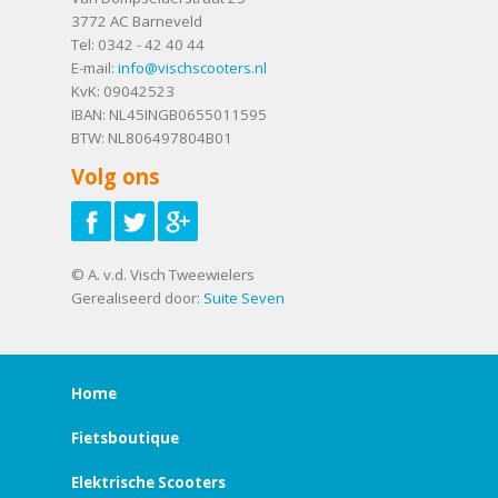
3772 AC
Barneveld
Tel:
0342 - 42 40 44
E-mail:
info@vischscooters.nl
KvK: 09042523
IBAN: NL45INGB0655011595
BTW: NL806497804B01
Volg ons
© A. v.d. Visch Tweewielers
Gerealiseerd door:
Suite Seven
Home
Fietsboutique
Elektrische Scooters