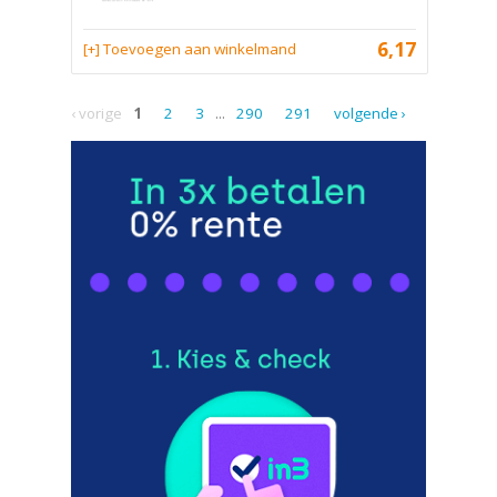
6,17
[+] Toevoegen aan winkelmand
‹ vorige
1
2
3
...
290
291
volgende ›