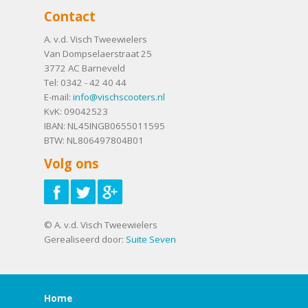
Contact
A. v.d. Visch Tweewielers
Van Dompselaerstraat 25
3772 AC
Barneveld
Tel:
0342 - 42 40 44
E-mail:
info@vischscooters.nl
KvK: 09042523
IBAN: NL45INGB0655011595
BTW: NL806497804B01
Volg ons
© A. v.d. Visch Tweewielers
Gerealiseerd door:
Suite Seven
Home