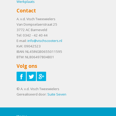
Werkplaats
Contact
A. v.d. Visch Tweewielers
Van Dompselaerstraat 25
3772 AC
Barneveld
Tel:
0342 - 42 40 44
E-mail:
info@vischscooters.nl
KvK: 09042523
IBAN: NL45INGB0655011595
BTW: NL806497804B01
Volg ons
© A. v.d. Visch Tweewielers
Gerealiseerd door:
Suite Seven