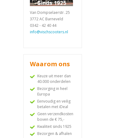
Van Dompselaerstr. 25
3772 AC Barneveld
0342 - 42 40 44
info@vischscooters.nl
Waarom ons
Keuze uit meer dan
40.000 onderdelen
Bezorging in heel
Europa
Eenvoudig en veilig
betalen met iDeal
Geen verzendkosten
boven de € 75,-
Kwaliteit sinds 1925
Bezorgen & afhalen