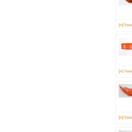
[+] To
[+] To
[+] To