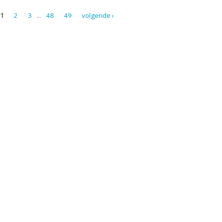
1
2
3
...
48
49
volgende ›