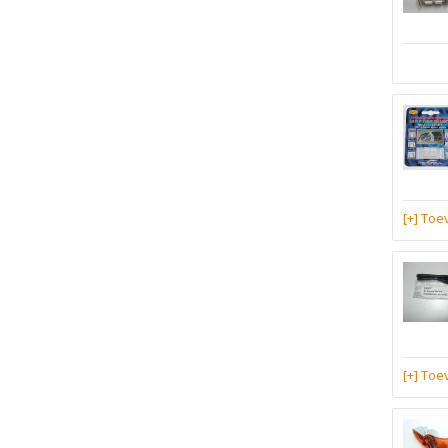
[+] To
[+] To