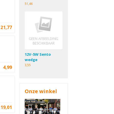
51,46
21,77
12V-5W Sento
wedge
3,55
4,99
Onze winkel
19,01