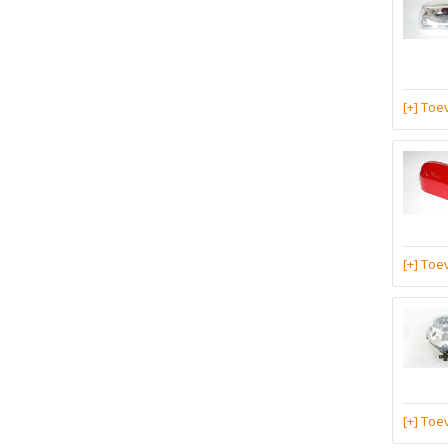
[+] To
[+] To
[+] To