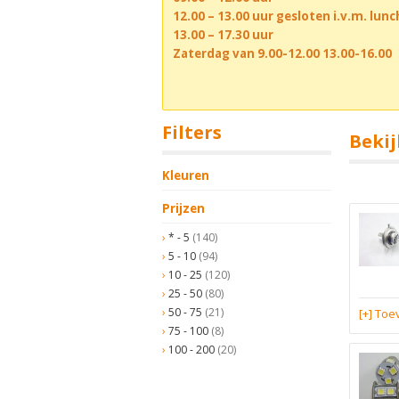
12.00 – 13.00 uur gesloten i.v.m. lun
13.00 – 17.30 uur
Zaterdag van 9.00-12.00 13.00-16.00
Filters
Bekij
Kleuren
Prijzen
* - 5
(140)
5 - 10
(94)
10 - 25
(120)
25 - 50
(80)
50 - 75
(21)
[+] To
75 - 100
(8)
100 - 200
(20)