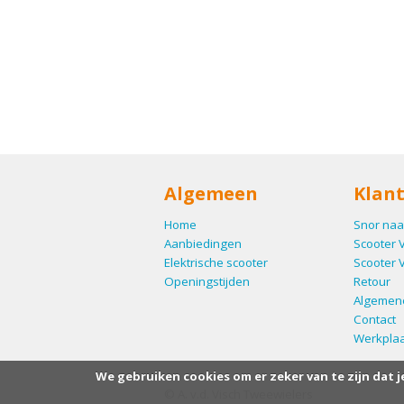
Algemeen
Klant
Home
Snor naa
Aanbiedingen
Scooter 
Elektrische scooter
Scooter 
Openingstijden
Retour
Algemen
Contact
Werkplaa
We gebruiken cookies om er zeker van te zijn dat j
© A. v.d. Visch Tweewielers