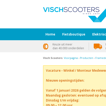
Home
Fietsboutique
Elektris
Keuze uit meer
dan 40.000 onderdelen
Visch Scooters
:
Voorpagina
›
Producten
›
Framede
Vacature - Winkel / Monteur Medewe
Nieuwe openingstijden:
Vanaf 1 januari 2026 gelden de volge
Maandag gesloten: eventueel op afs
Dinsdag t/m vrijdag:
09.00 – 12.00 uur