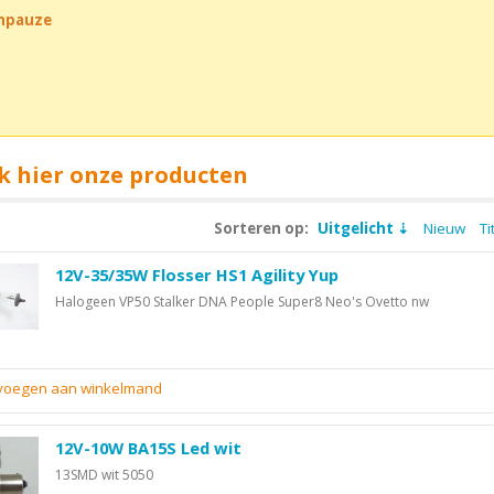
chpauze
k hier onze producten
Sorteren op:
Uitgelicht
Nieuw
Ti
12V-35/35W Flosser HS1 Agility Yup
Halogeen VP50 Stalker DNA People Super8 Neo's Ovetto nw
evoegen aan winkelmand
12V-10W BA15S Led wit
13SMD wit 5050