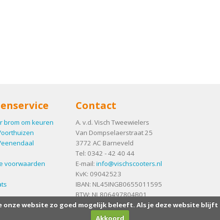
enservice
Contact
r brom om keuren
A. v.d. Visch Tweewielers
Voorthuizen
Van Dompselaerstraat 25
Veenendaal
3772 AC
Barneveld
Tel:
0342 - 42 40 44
e voorwaarden
E-mail:
info@vischscooters.nl
KvK: 09042523
ts
IBAN: NL45INGB0655011595
BTW: NL806497804B01
e onze website zo goed mogelijk beleeft. Als je deze website blijft
Akkoord