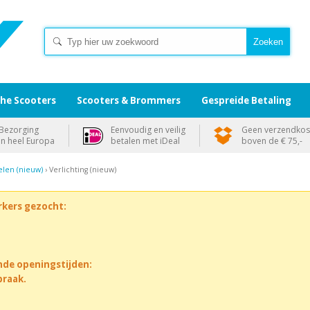
che Scooters
Scooters & Brommers
Gespreide Betaling
Bezorging
Eenvoudig en veilig
Geen verzendkos
in heel Europa
betalen met iDeal
boven de € 75,-
len (nieuw)
› Verlichting (nieuw)
rkers gezocht:
nde openingstijden:
praak.