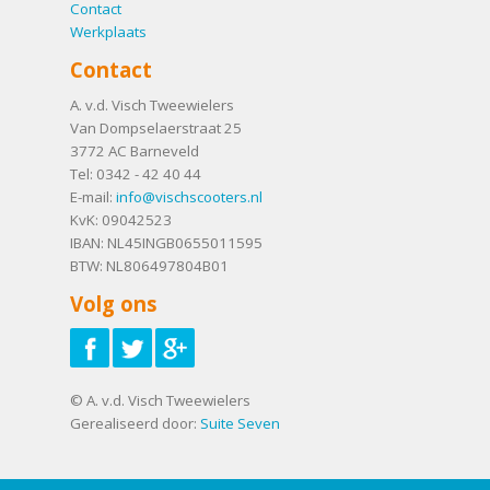
Contact
Werkplaats
Contact
A. v.d. Visch Tweewielers
Van Dompselaerstraat 25
3772 AC
Barneveld
Tel:
0342 - 42 40 44
E-mail:
info@vischscooters.nl
KvK: 09042523
IBAN: NL45INGB0655011595
BTW: NL806497804B01
Volg ons
© A. v.d. Visch Tweewielers
Gerealiseerd door:
Suite Seven