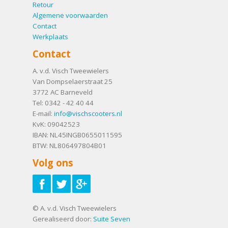
Retour
Algemene voorwaarden
Contact
Werkplaats
Contact
A. v.d. Visch Tweewielers
Van Dompselaerstraat 25
3772 AC
Barneveld
Tel:
0342 - 42 40 44
E-mail:
info@vischscooters.nl
KvK: 09042523
IBAN: NL45INGB0655011595
BTW: NL806497804B01
Volg ons
© A. v.d. Visch Tweewielers
Gerealiseerd door:
Suite Seven