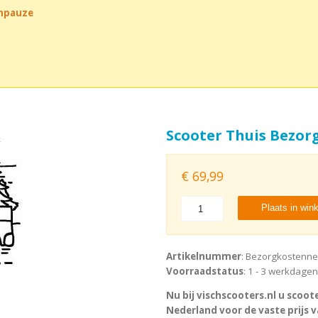
chpauze
Scooter Thuis Bezor
€
69,99
Plaats in win
Artikelnummer
: Bezorgkostenn
Voorraadstatus
: 1 - 3 werkdagen
Nu bij vischscooters.nl u scoot
Nederland voor de vaste prijs va