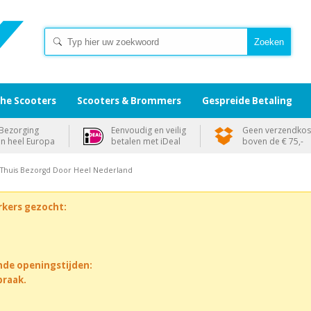
che Scooters
Scooters & Brommers
Gespreide Betaling
Bezorging
Eenvoudig en veilig
Geen verzendkos
in heel Europa
betalen met iDeal
boven de € 75,-
 Thuis Bezorgd Door Heel Nederland
rkers gezocht:
nde openingstijden:
praak.