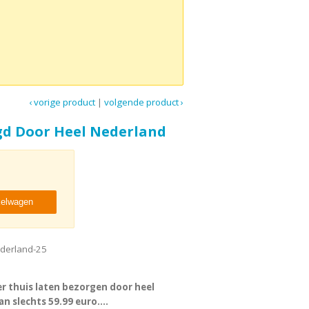
‹ vorige product
|
volgende product ›
gd Door Heel Nederland
kelwagen
ederland-25
er thuis laten bezorgen door heel
n slechts 59.99 euro....