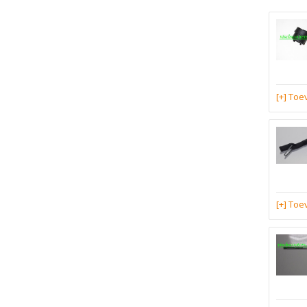
[+] To
[+] To