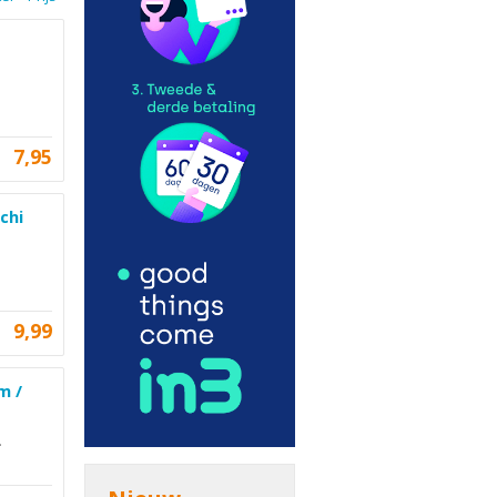
7,95
chi
9,99
m /
.