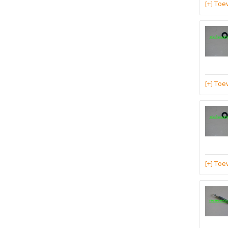
[+] To
[+] To
[+] To