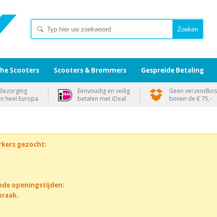
che Scooters
Scooters & Brommers
Gespreide Betaling
Bezorging
Eenvoudig en veilig
Geen verzendkos
in heel Europa
betalen met iDeal
boven de € 75,-
rkers gezocht:
nde openingstijden:
praak.