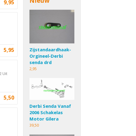
Nieuw
9,95
5,95
Zijstandaardhaak-
Orgineel-Derbi
senda drd
2,95
2 Uit
5,50
Derbi Senda Vanaf
2006 Schakelas
Motor Gilera
39,50