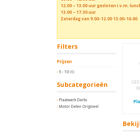
12.00 – 13.00 uur gesloten i.v.m. lun
13.00 – 17.30 uur
Zaterdag van 9.00-12.00 13.00-16.00
Filters
Prijzen
5 - 10
(6)
Subcategorieën
Plaatwerk Derbi
Pl
Motor Delen Origineel
Bekij