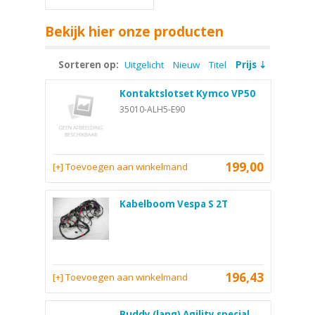
Bekijk hier onze producten
Sorteren op:
Uitgelicht
Nieuw
Titel
Prijs
Kontaktslotset Kymco VP50
35010-ALH5-E90
199,00
[+] Toevoegen aan winkelmand
Kabelboom Vespa S 2T
196,43
[+] Toevoegen aan winkelmand
Buddy (lang) Agility special