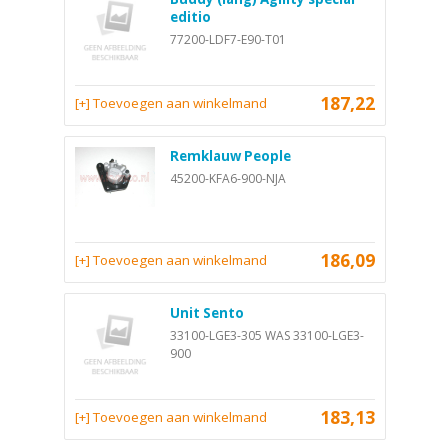
editio
77200-LDF7-E90-T01
187,22
[+] Toevoegen aan winkelmand
Remklauw People
45200-KFA6-900-NJA
186,09
[+] Toevoegen aan winkelmand
Unit Sento
33100-LGE3-305 WAS 33100-LGE3-
900
183,13
[+] Toevoegen aan winkelmand