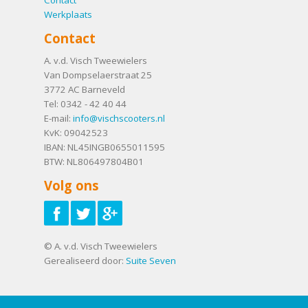
Contact
Werkplaats
Contact
A. v.d. Visch Tweewielers
Van Dompselaerstraat 25
3772 AC
Barneveld
Tel:
0342 - 42 40 44
E-mail:
info@vischscooters.nl
KvK: 09042523
IBAN: NL45INGB0655011595
BTW: NL806497804B01
Volg ons
© A. v.d. Visch Tweewielers
Gerealiseerd door:
Suite Seven