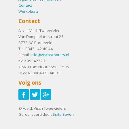
Contact
Werkplaats
Contact
A. v.d. Visch Tweewielers
Van Dompselaerstraat 25
3772 AC
Barneveld
Tel:
0342 - 42 40 44
E-mail:
info@vischscooters.nl
KvK: 09042523
IBAN: NL45INGB0655011595
BTW: NL806497804B01
Volg ons
© A. v.d. Visch Tweewielers
Gerealiseerd door:
Suite Seven