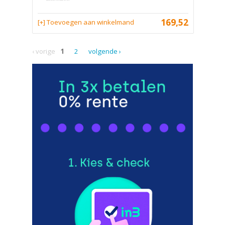
169,52
[+] Toevoegen aan winkelmand
‹ vorige
1
2
volgende ›