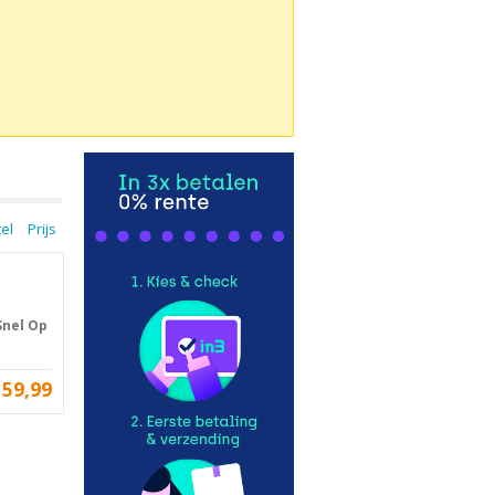
tel
Prijs
Snel Op
159,99