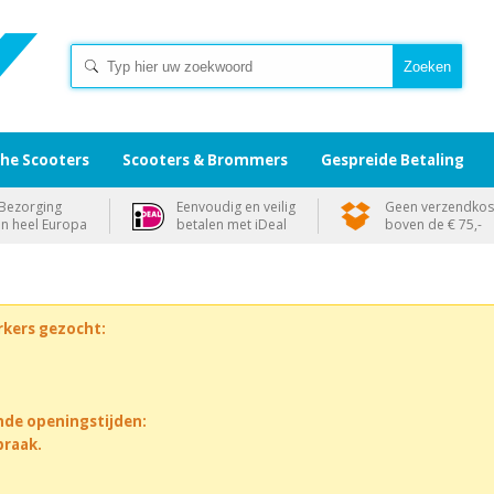
che Scooters
Scooters & Brommers
Gespreide Betaling
Bezorging
Eenvoudig en veilig
Geen verzendkos
in heel Europa
betalen met iDeal
boven de € 75,-
rkers gezocht:
nde openingstijden:
praak.