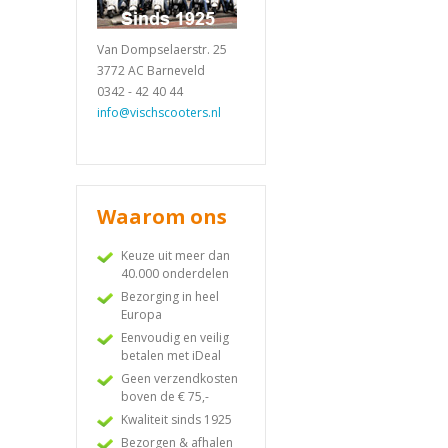
Van Dompselaerstr. 25
3772 AC Barneveld
0342 - 42 40 44
info@vischscooters.nl
Waarom ons
Keuze uit meer dan
40.000 onderdelen
Bezorging in heel
Europa
Eenvoudig en veilig
betalen met iDeal
Geen verzendkosten
boven de € 75,-
Kwaliteit sinds 1925
Bezorgen & afhalen