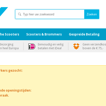
che Scooters
Scooters & Brommers
Gespreide Betaling
Bezorging
Eenvoudig en veilig
Geen verzendkos
in heel Europa
betalen met iDeal
boven de € 75,-
rkers gezocht:
nde openingstijden:
praak.