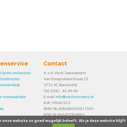
enservice
Contact
r brom om keuren
A. v.d. Visch Tweewielers
Voorthuizen
Van Dompselaerstraat 25
Veenendaal
3772 AC
Barneveld
Tel:
0342 - 42 40 44
e voorwaarden
E-mail:
info@vischscooters.nl
KvK: 09042523
ts
IBAN: NL45INGB0655011595
BTW: NL806497804B01
e onze website zo goed mogelijk beleeft. Als je deze website blijft