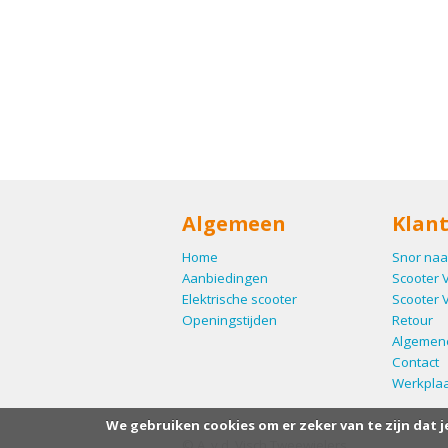
Algemeen
Klant
Home
Snor naa
Aanbiedingen
Scooter 
Elektrische scooter
Scooter 
Openingstijden
Retour
Algemen
Contact
Werkplaa
We gebruiken cookies om er zeker van te zijn dat j
© A. v.d. Visch Tweewielers