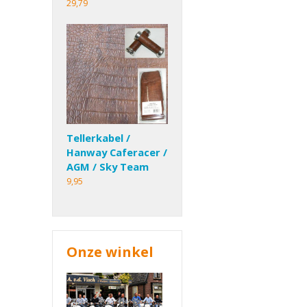
29,79
Tellerkabel /
Hanway Caferacer /
AGM / Sky Team
9,95
Onze winkel